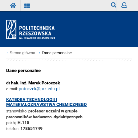
Wyszukiwark
Zaloguj
Strona główna
Dane personalne
Dane personalne
dr hab. inż. Marek Potoczek
potoczek@prz.edu.pl
e-mail:
KATEDRA TECHNOLOGII I
MATERIAŁOZNAWSTWA CHEMICZNEGO
stanowisko:
profesor uczelni w grupie
pracowników badawczo-dydaktycznych
pokój:
H.115
telefon:
178651749